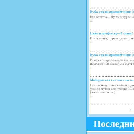
Кубо-сан не признаёт меня (
Как обычно... Ну вы в курсе С
...
Няко и профессор - 8 глава!
И вот снова, перевод очень 
...
Кубо-сан не признаёт меня (
Ритмично продолжаем выпуска
переведённая глава уже ждёт 
...
Мабараи-сан охотится на мен
Потихоньку и не спеша продо
уже доступна для чтения. И,
(но это не точно).
...
1
Последни