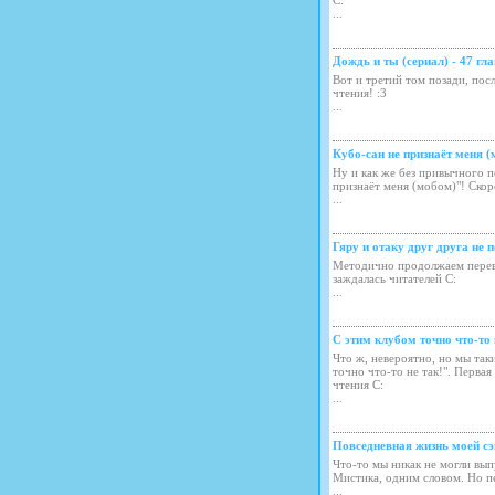
С:
...
Дождь и ты (сериал) - 47 глав
Вот и третий том позади, посл
чтения! :3
...
Кубо-сан не признаёт меня (
Ну и как же без привычного п
признаёт меня (мобом)"! Скор
...
Гяру и отаку друг друга не п
Методично продолжаем перево
заждалась читателей С:
...
С этим клубом точно что-то н
Что ж, невероятно, но мы так
точно что-то не так!". Первая
чтения С:
...
Повседневная жизнь моей сэ
Что-то мы никак не могли выпу
Мистика, одним словом. Но пе
...