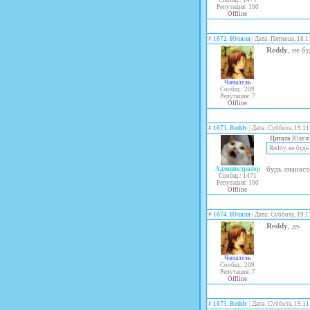
Репутация: 100
Offline
#
1072
.
Юляля
| Дата: Пятница, 18.1
Reddy
, не б
Читатель
Сообщ.: 209
Репутация: 7
Offline
#
1073
.
Reddy
| Дата: Суббота, 19.11
Цитата
Юляля
Reddy, не буд
будь ананас
Администратор
Сообщ.: 1471
Репутация: 100
Offline
#
1074
.
Юляля
| Дата: Суббота, 19.1
Reddy
, дъ
Читатель
Сообщ.: 209
Репутация: 7
Offline
#
1075
.
Reddy
| Дата: Суббота, 19.11