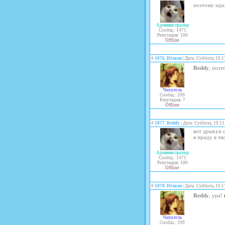
поэтому иди
Администратор
Сообщ.: 1471
Репутация: 100
Offline
#
1076
.
Юляля
| Дата: Суббота, 19.1
Reddy
, поэ
Читатель
Сообщ.: 209
Репутация: 7
Offline
#
1077
.
Reddy
| Дата: Суббота, 19.11
вот дрыхун 
я приду в тв
Администратор
Сообщ.: 1471
Репутация: 100
Offline
#
1078
.
Юляля
| Дата: Суббота, 19.1
Reddy
, ура!
Читатель
Сообщ.: 209