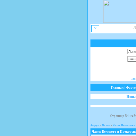
Д
?
Заб
Главная
|
Фору
Новые
Страница
54
из
5
Форум
»
Чатик
»
Чатик Великого и
Чатик Великого и Прекрасн