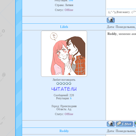
Репутация:
100
Страна: Латвия
Статус:
Offline
(╮°-°)╮Взял мангу . ( 
Lilith
Дата: Понедельник,
Reddy
, мимими аня
Любит поговорить
Сообщений:
220
Репутация:
6
Город: Преисподняя
Область: Ад
Статус:
Offline
Reddy
Дата: Понедельник,