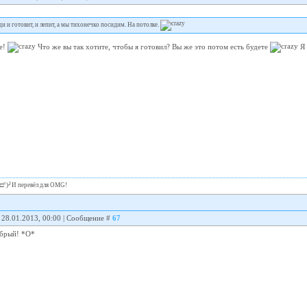
ди и готовит, и лепит, а мы тихонечко посидим. На потолке.
ще!
Что же вы так хотите, чтобы я готовил? Вы же это потом есть будете
Я 
╯°□°)╯И перевёл для OMG!
 28.01.2013, 00:00 | Сообщение #
67
обрый! *О*