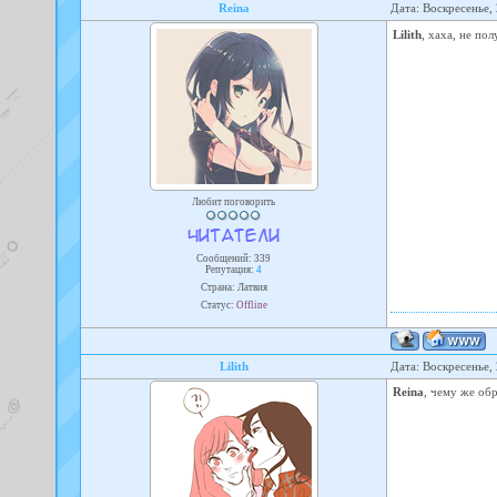
Reina
Дата: Воскресенье,
Lilith
, хаха, не по
Любит поговорить
Сообщений:
339
Репутация:
4
Страна: Латвия
Статус:
Offline
Lilith
Дата: Воскресенье,
Reina
, чему же об