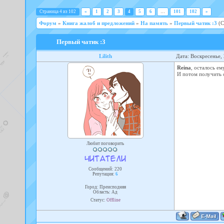
Страница
4
из
102
«
1
2
3
4
5
6
…
101
102
»
Форум
»
Книга жалоб и предложений
»
На память
»
Первый чатик :3
(С
Первый чатик :3
Lilith
Дата: Воскресенье,
Reina
, осталось ем
И потом получить 
Любит поговорить
Сообщений:
220
Репутация:
6
Город: Преисподняя
Область: Ад
Статус:
Offline