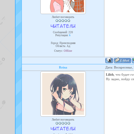
Любит поговорить
Сообщений:
220
Репутация:
6
Город: Преисподняя
Область: Ад
Статус:
Offline
Reina
Дата: Воскресенье,
Lilith
, что будет г
Ну ладно, пойду сп
Любит поговорить