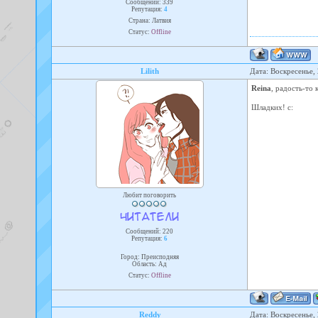
Сообщений:
339
Репутация:
4
Страна: Латвия
Статус:
Offline
Lilith
Дата: Воскресенье,
Reina
, радость-то 
Шладких! с:
Любит поговорить
Сообщений:
220
Репутация:
6
Город: Преисподняя
Область: Ад
Статус:
Offline
Reddy
Дата: Воскресенье,