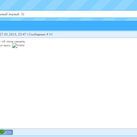
амый первый :3)
 27.01.2013, 23:47 | Сообщение #
61
у об этом сказать.
от него.