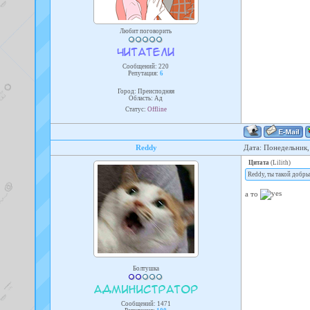
Любит поговорить
Сообщений:
220
Репутация:
6
Город: Преисподняя
Область: Ад
Статус:
Offline
Reddy
Дата: Понедельник,
Цитата
(
Lilith
)
Reddy, ты такой добр
а то
Болтушка
Сообщений:
1471