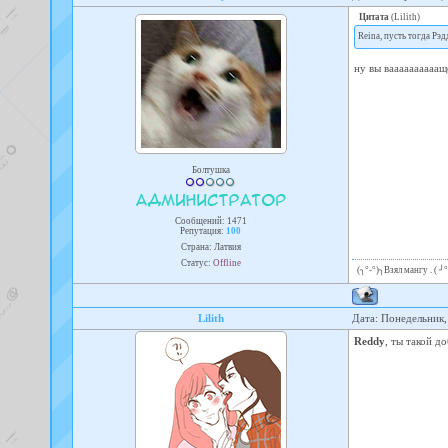
Цитата
(
Lilith
)
Reina, пусть тогда Рэд
ну вы ваааааааааа
Болтушка
Сообщений:
1471
Репутация:
100
Страна: Латвия
Статус:
Offline
(╮°-°)╮Взял мангу . ( 
Lilith
Дата: Понедельник,
Reddy
, ты такой д