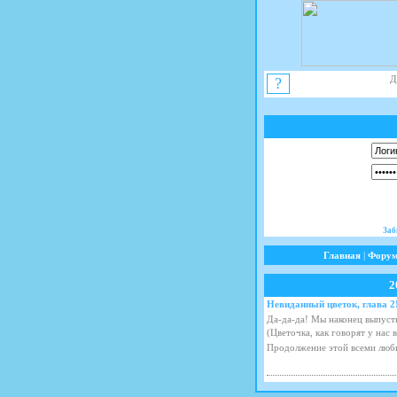
Д
?
Заб
Главная
|
Фору
2
Невиданный цветок, глава 2
Да-да-да! Мы наконец выпуст
(Цветочка, как говорят у нас 
Продолжение этой всеми люб