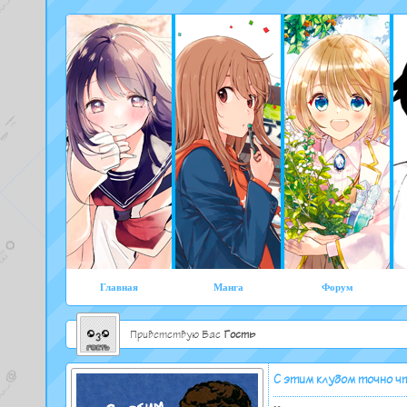
Главная
Манга
Форум
Приветствую Вас
Гость
С этим клубом точно чт