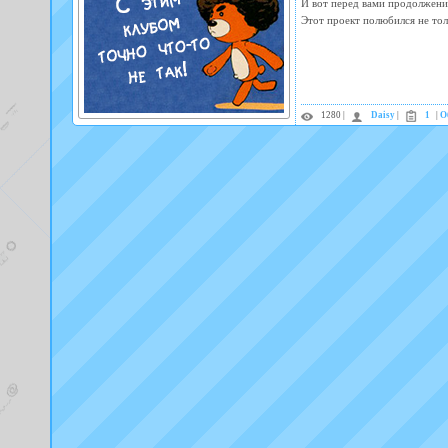
И вот перед вами продолжени
Этот проект полюбился не то
1280 |
Daisy
|
1
|
О