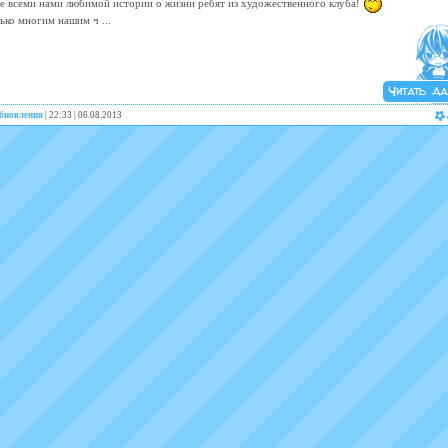
е всеми нами любимой истории о жизни ребят из художественного клуба!
лько многим нашим ч
...
бновления
| 22:33 | 06.08.2013