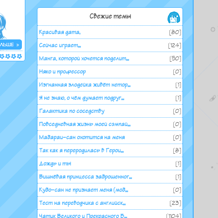
Свежие темы
Красивая дата.
[80]
Сейчас играет...
[124]
Манга, которой хочется поделит...
[50]
Няко и профессор
[0]
Изгнанная злодейка живёт нетор...
[1]
Я не знаю, о чём думает подруг...
[1]
Галактика по соседству
[0]
Повседневная жизнь моей сэмпай...
[0]
Мабараи-сан охотится на меня
[0]
Так как я переродилась в Герои...
[8]
Дождь и ты
[1]
Вишнёвая принцесса заброшенног...
[1]
Кубо-сан не признает меня (моб...
[0]
Тест на переводчика с английск...
[23]
Чатик Великого и Прекрасного Б...
[1104]