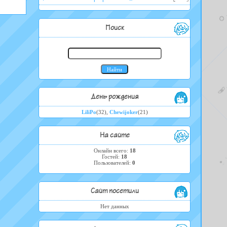
Поиск
День рождения
LiliPo
(32)
,
Chewijoker
(21)
На сайте
Онлайн всего:
18
Гостей:
18
Пользователей:
0
Сайт посетили
Нет данных