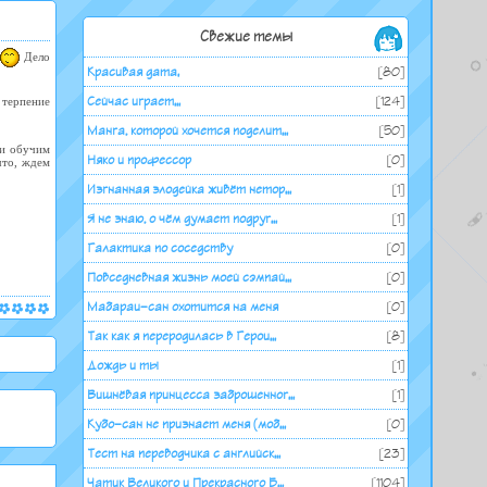
Свежие темы
Дело
Красивая дата.
[80]
 терпение
Сейчас играет...
[124]
Манга, которой хочется поделит...
[50]
 и обучим
Няко и профессор
[0]
что, ждем
Изгнанная злодейка живёт нетор...
[1]
Я не знаю, о чём думает подруг...
[1]
Галактика по соседству
[0]
Повседневная жизнь моей сэмпай...
[0]
Мабараи-сан охотится на меня
[0]
Так как я переродилась в Герои...
[8]
Дождь и ты
[1]
Вишнёвая принцесса заброшенног...
[1]
Кубо-сан не признает меня (моб...
[0]
Тест на переводчика с английск...
[23]
Чатик Великого и Прекрасного Б...
[1104]