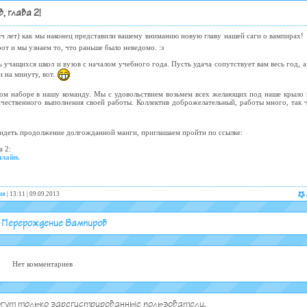
 глава 2!
сяч лет) как мы наконец представили вашему вниманию новую главу нашей саги о вампирах!
т и мы узнаем то, что раньше было неведомо. :з
 учащихся школ и вузов с началом учебного года. Пусть удача сопутствует вам весь год, а
и на минуту, вот.
ом наборе в нашу команду. Мы с удовольствием возьмем всех желающих под наше крыло
качественного выполнения своей работы. Коллектив доброжелательный, работы много, так 
увидеть продолжение долгожданной манги, приглашаем пройти по ссылке:
а 2:
нлайн.
ия
| 13:11 | 09.09.2013
:
Перерождение Вампиров
Нет комментариев
гут только зарегистрированные пользователи.