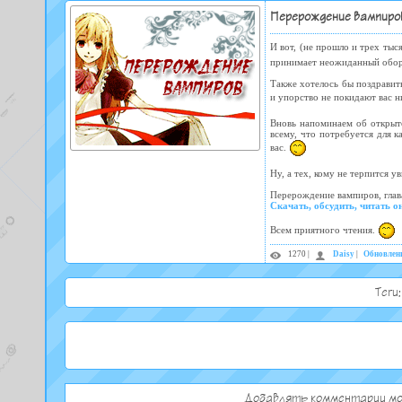
Перерождение вампиров,
И вот, (не прошло и трех ты
принимает неожиданный оборо
Также хотелось бы поздравить
и упорство не покидают вас н
Вновь напоминаем об открыт
всему, что потребуется для 
вас.
Ну, а тех, кому не терпится 
Перерождение вампиров, глав
Скачать, обсудить, читать о
Всем приятного чтения.
1270 |
Daisy
|
Обновлен
Теги
Добавлять комментарии мо