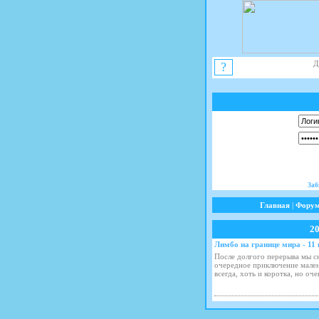
Д
?
Заб
Главная
|
Фору
2
Лимбо на границе мира - 11 
После долгого перерыва мы с
очередное приключение мален
всегда, хоть и коротка, но оч