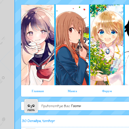
Главная
Манга
Форум
Приветствую Вас
Гость
30 Октября, Четверг