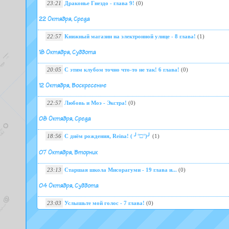
23:21
Драконье Гнездо - глава 9!
(0)
22 Октября, Среда
22:57
Книжный магазин на электронной улице - 8 глава!
(1)
18 Октября, Суббота
20:05
С этим клубом точно что-то не так! 6 глава!
(0)
12 Октября, Воскресенье
22:57
Любовь и Моэ - Экстра!
(0)
08 Октября, Среда
18:56
С днём рождения, Reina! ( ╯°□°)╯
(1)
07 Октября, Вторник
23:13
Старшая школа Мисорагуми - 19 глава и...
(0)
04 Октября, Суббота
23:03
Услышьте мой голос - 7 глава!
(0)