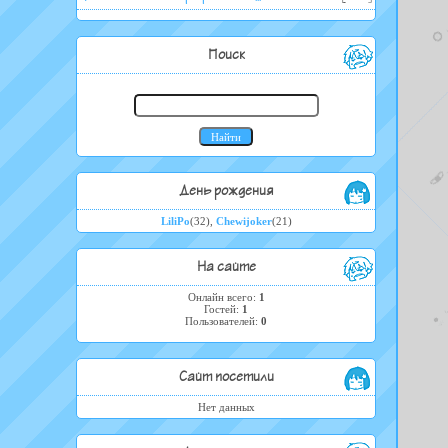
Поиск
День рождения
LiliPo
(32)
,
Chewijoker
(21)
На сайте
Онлайн всего:
1
Гостей:
1
Пользователей:
0
Сайт посетили
Нет данных