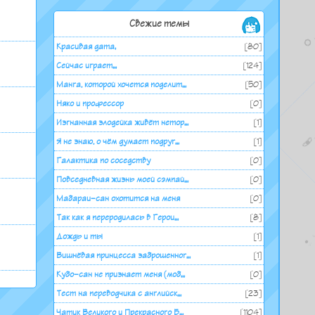
Свежие темы
Красивая дата.
[80]
Сейчас играет...
[124]
Манга, которой хочется поделит...
[50]
Няко и профессор
[0]
Изгнанная злодейка живёт нетор...
[1]
Я не знаю, о чём думает подруг...
[1]
Галактика по соседству
[0]
Повседневная жизнь моей сэмпай...
[0]
Мабараи-сан охотится на меня
[0]
Так как я переродилась в Герои...
[8]
Дождь и ты
[1]
Вишнёвая принцесса заброшенног...
[1]
Кубо-сан не признает меня (моб...
[0]
Тест на переводчика с английск...
[23]
Чатик Великого и Прекрасного Б...
[1104]