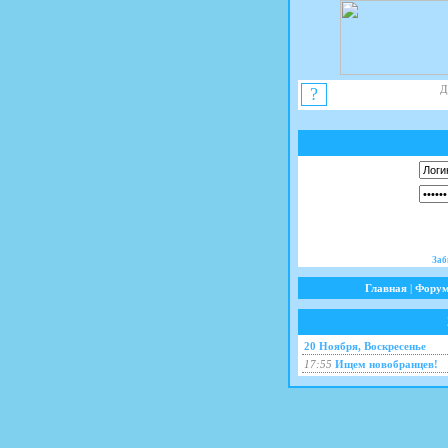
Д
?
Заб
Главная
|
Фору
20 Ноября, Воскресенье
17:55
Ищем новобранцев!