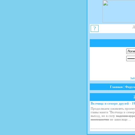
Д
?
Заб
Главная
|
Фору
Волчица и семеро друзей - 19
Продолжаем оживлять проекты
главы манги "Волчица и семер
выход, но в силу
падения кур
инопланетян
не зависящи
...