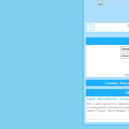
Д
?
Заб
Главная
|
Фору
2
Герой - Ноги Вакаба - 4 глав
Вот и лето пролетело, законч
долгожданных переводов глав
манги "Герой - Ноги Вакаба".