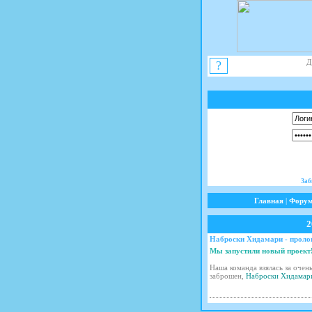
Д
?
Заб
Главная
|
Фору
2
Наброски Хидамари - пролог
Мы запустили новый проект
Наша команда взялась за очен
заброшен,
Наброски Хидамар