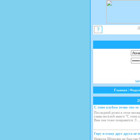
Д
?
Заб
Главная
|
Фору
2
С этим клубом точно что-то н
Последний релиз в этом месяц
главы весёлой манги "С этим к
Вам она тоже понравится :3
..
Гяру и отаку друг друга не п
Никогда Штирлиц не был так б