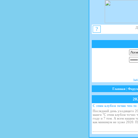
Д
?
Заб
Главная
|
Фору
20
С этим клубом точно что-то 
Последний день уходящего 20
манги "С этим клубом точно ч
году и 7 том. А всем нашим 
как минимум не хуже 2020. П