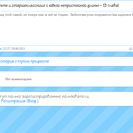
кте и старшекласснице с юбкой непристойной длины - 13 глава!
ад этой главой, но теперь нам за неё не стыдно. Любителям рэпа понравится (мы надеемся С
я
| 22:27 | 26.06.2021
стория о тупом префекте
Нет комментариев
гут только зарегистрированные пользователи.
[
Регистрация
|
Вход
]