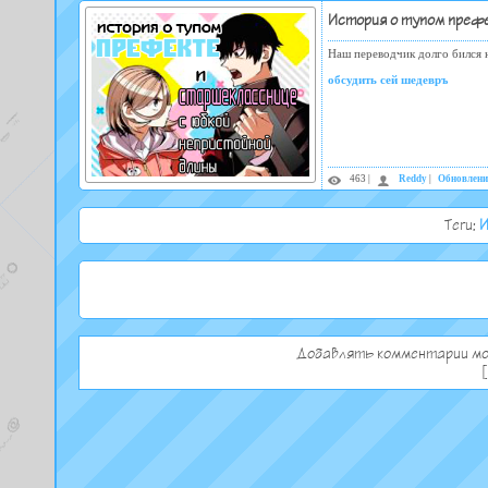
История о тупом префе
Наш переводчик долго бился н
обсудить сей шедевръ
463 |
Reddy
|
Обновлени
Теги:
И
Добавлять комментарии мо