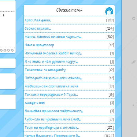
Свежие темы
: )
Красивая дата.
[80]
Сейчас играет...
[124]
Манга, которой хочется поделит...
[50]
Няко и профессор
[0]
Изгнанная злодейка живёт нетор...
[1]
Я не знаю, о чём думает подруг...
[1]
Галактика по соседству
[0]
Повседневная жизнь моей сэмпай...
[0]
Мабараи-сан охотится на меня
[0]
Так как я переродилась в Герои...
[8]
Дождь и ты
[1]
Вишнёвая принцесса заброшенног...
[1]
Кубо-сан не признает меня (моб...
[0]
Тест на переводчика с английск...
[23]
Чатик Великого и Прекрасного Б...
[1104]