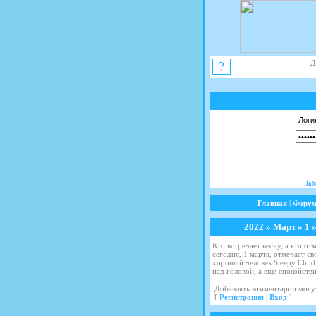
Д
?
Заб
Главная
|
Фору
2022
»
Март
»
1
»
Кто встречает весну, а кто о
сегодня, 1 марта, отмечает св
хороший человек Sleepy Chil
над головой, а ещё спокойств
Добавлять комментарии могут
[
Регистрация
|
Вход
]