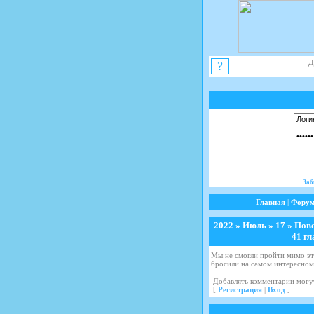
Д
?
Заб
Главная
|
Фору
2022
»
Июль
»
17
» Повс
41 гл
Мы не смогли пройти мимо э
бросили на самом интересном м
Добавлять комментарии могут
[
Регистрация
|
Вход
]