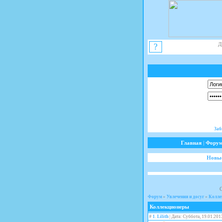
Д
?
Заб
Главная
|
Фору
Новые
Форум
»
Увлечения и досуг
»
Колле
Коллекционеры
#
1
.
Lilith
| Дата: Суббота, 19.01.201