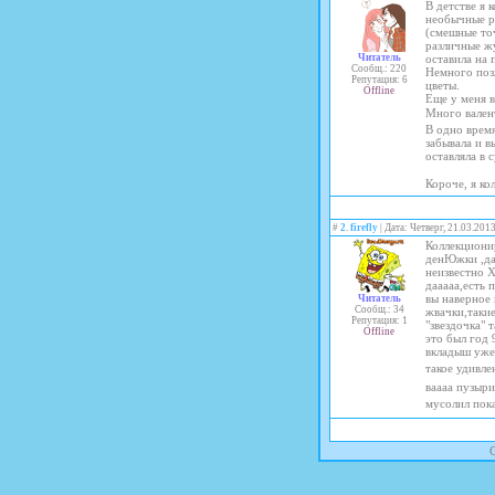
В детстве я 
необычные р
(смешные точ
различные ж
Читатель
оставила на 
Сообщ.: 220
Немного позж
Репутация: 6
цветы.
Offline
Еще у меня в
Много вален
В одно время
забывала и в
оставляла в 
Короче, я к
#
2
.
firefly
| Дата: Четверг, 21.03.201
Коллекционир
денЮжки ,да
неизвестно 
дааааа,есть 
вы наверное 
Читатель
Сообщ.: 34
жвачки,такие
Репутация: 1
"звездочка" 
Offline
это был год 
вкладыш уже 
такое удивле
ваааа пузыри
мусолил пока