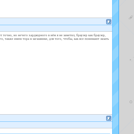
т точно, но нечего хардкорного в нём я не заметил, браузер как браузер,
о, также имею тора в загашнике, для того, чтобы, как все понимают лазать