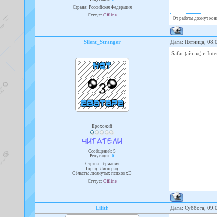
Страна: Российская Федерация
Статус:
Offline
От работы дохнут кони
Silent_Stranger
Дата: Пятница, 08.
Safari(айпэд) и Int
Прохожий
Сообщений:
5
Репутация:
0
Страна: Германия
Город: Лисоград
Область: лисанутых психов xD
Статус:
Offline
Lilith
Дата: Суббота, 09.