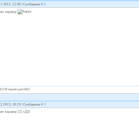
01.2013, 22:09 | Сообщение #
2
лько хардкор
╯°□°)╯И перевёл для OMG!
02.2013, 18:19 | Сообщение #
3
лько хардкор [2] хДД