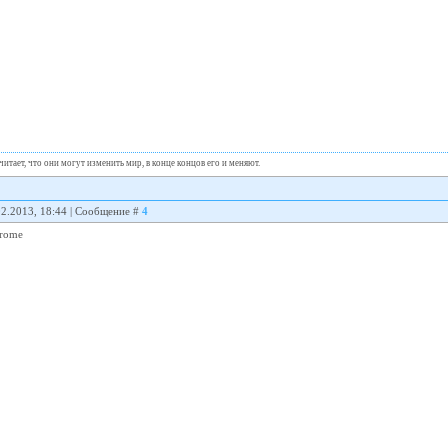
итает, что они могут изменить мир, в конце концов его и меняют.
02.2013, 18:44 | Сообщение #
4
hrome