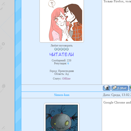
Только Firefox, тол
Любит поговорить
Сообщений:
220
Репутация:
6
Город: Преисподняя
Область: Ад
Статус:
Offline
Simon-kun
Дата: Среда, 13.02
Google Chrome and 