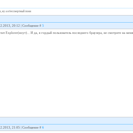
, ну а я бессмертный пони
02.2013, 20:12 | Сообщение #
5
ernet Explorer(ноут)... И да, я гордый пользователь последнего браузера, не смотрите на мен
02.2013, 21:05 | Сообщение #
6