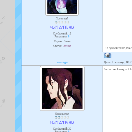
Прохожий
Сообщений:
12
Репутация:
0
Страна: Литва
Статус:
Offline
Те сумасшедшие, кто сч
morrga
Дата: Пятница, 08.
Safari or Google C
Осваивается
Сообщений:
30
Репутация:
0