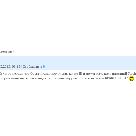
Simon-kun.^^
03.2013, 00:19 | Сообщение #
8
efox и то потому что Opera иногда глючит,есть так же IE и может мало кому известный Torch
 я играю немножко в риичи-маджонг он меня выручает читать японские"КРАКОЗЯБРЫ"