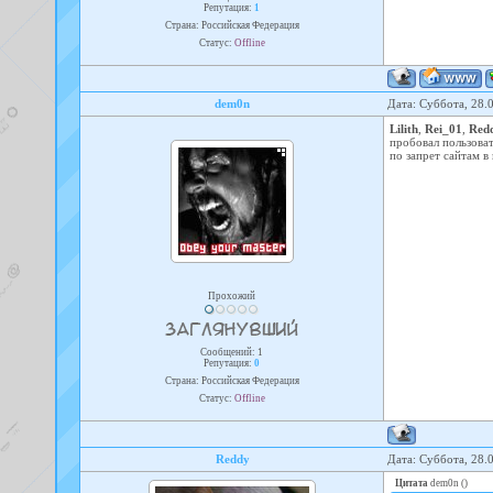
Репутация:
1
Страна: Российская Федерация
Статус:
Offline
dem0n
Дата: Суббота, 28.
Lilith
,
Rei_01
,
Red
пробовал пользоват
по запрет сайтам в
Прохожий
Сообщений:
1
Репутация:
0
Страна: Российская Федерация
Статус:
Offline
Reddy
Дата: Суббота, 28.
Цитата
dem0n
(
)