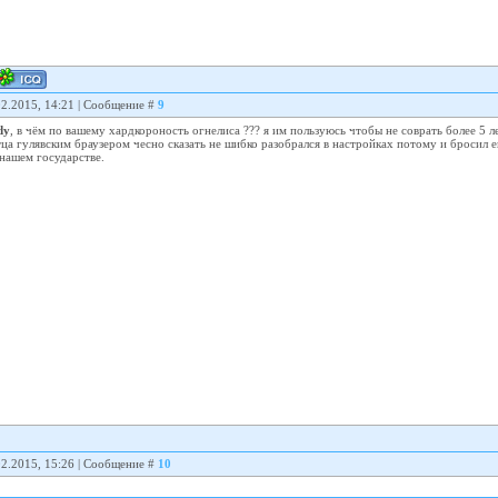
02.2015, 14:21 | Сообщение #
9
dy
, в чём по вашему хардкороность огнелиса ??? я им пользуюсь чтобы не соврать более 5 ле
ца гулявским браузером чесно сказать не шибко разобрался в настройках потому и бросил ег
 нашем государстве.
02.2015, 15:26 | Сообщение #
10