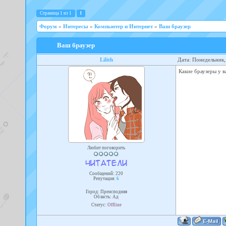
Страница
1
из
1
1
Форум
»
Интересы
»
Компьютер и Интернет
»
Ваш браузер
Ваш браузер
Lilith
Дата: Понедельник,
Какие браузеры у в
Любит поговорить
Сообщений:
220
Репутация:
6
Город: Преисподняя
Область: Ад
Статус:
Offline