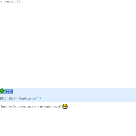
ько хардкор [3]
.2013, 18:44 | Сообщение #
7
Internet Explorer, значит я не одна такая!