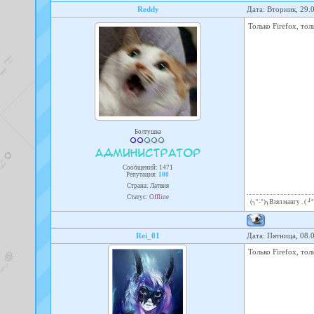
Reddy
Дата: Вторник, 29.
Только Firefox, то
Болтушка
Сообщений:
1471
Репутация:
100
Страна: Латвия
Статус:
Offline
(╮°-°)╮Взял мангу . ( 
Rei_01
Дата: Пятница, 08.
Только Firefox, то