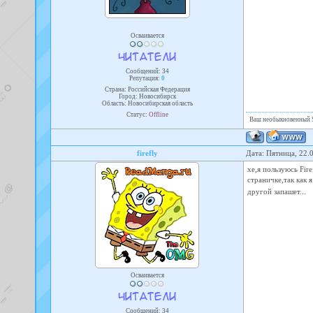
Осваивается
Сообщений:
34
Репутация:
0
Страна: Российская Федерация
Город: Новосибирск
Область: Новосибирская область
Статус:
Offline
Ваш необыкновенный 
firefly
Дата: Пятница, 22.
хе,я пользуюсь Fir
страничке,так как
другой запашет...
Осваивается
Сообщений:
34