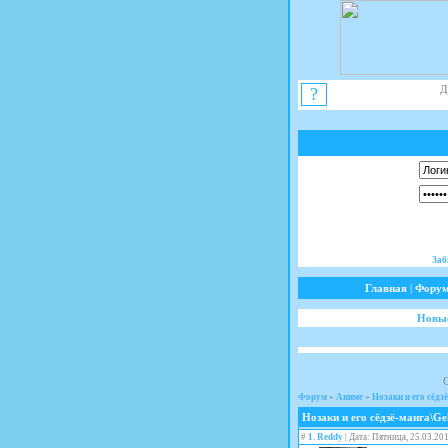
Д
?
Заб
Главная
|
Фору
Новые
Форум
»
Аниме
»
Нозаки и его сёдз
Нозаки и его сёдзё-манга\G
#
1
.
Reddy
| Дата: Пятница, 25.03.20