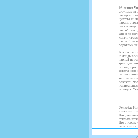
16-летняя Чи
статному кр
соседнего кл
чувства ей н
парень отреа
смогла выдат
гости! Там д
уже в прошл
манги, твор
Что ж, Чиё т
дорогому чел
Вот так гер
команды асс
парней из то
труд, где гл
детали, про
советы новой
героев манги
творческий 
показать, чт
понимающая,
доходит. Увы
От себя:
Как
заинтриговал
Понравились
открываются 
Прорисовка 
легко - могу