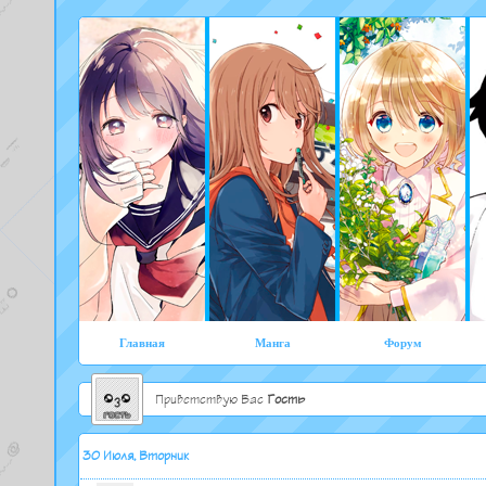
Главная
Манга
Форум
Приветствую Вас
Гость
30 Июля, Вторник