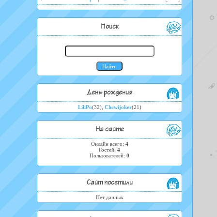
Поиск
День рождения
LiliPo
(32)
,
Chewijoker
(21)
На сайте
Онлайн всего:
4
Гостей:
4
Пользователей:
0
Сайт посетили
Нет данных