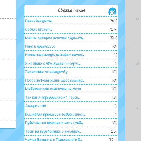
Свежие темы
Красивая дата.
[80]
Сейчас играет...
[124]
Манга, которой хочется поделит...
[50]
Няко и профессор
[0]
Изгнанная злодейка живёт нетор...
[1]
Я не знаю, о чём думает подруг...
[1]
Галактика по соседству
[0]
Повседневная жизнь моей сэмпай...
[0]
Мабараи-сан охотится на меня
[0]
Так как я переродилась в Герои...
[8]
Дождь и ты
[1]
Вишнёвая принцесса заброшенног...
[1]
Кубо-сан не признает меня (моб...
[0]
Тест на переводчика с английск...
[23]
Чатик Великого и Прекрасного Б...
[1104]